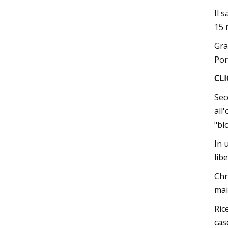
Il 
15 
Gra
Por
CLI
Sec
all
"bl
In 
lib
Chr
mai
Ric
cas