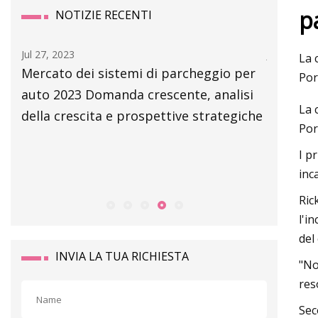
p
NOTIZIE RECENTI
Jul 27, 2023
Jul 21, 202
La 
Mercato dei sistemi di parcheggio per
Mercato 
Por
auto 2023 Domanda crescente, analisi
parcheg
La 
della crescita e prospettive strategiche
Approfon
Por
principa
I p
Parkon,
inc
Multipar
Ric
l'i
del
INVIA LA TUA RICHIESTA
"No
res
Sec