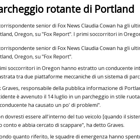
archeggio rotante di Portland
3
Jul 07, 2023
corrispondente senior di Fox News Claudia Cowan ha gli ultimi 
professionale dei sistemi di
AG Universal IPO GM
tland, Oregon, su "Fox Report". I primi soccorritori in Oreg
gio per auto 2031
revisione, assegnaz
corrispondente senior di Fox News Claudia Cowan ha gli ultimi 
dimenti chiave e attori
tland, Oregon, su "Fox Report".
li EROS, Sieger Parking, RR
rimi soccorritori in Oregon hanno estratto un conducente int
 VARAM PARKING, Wohr, Klaus
astrata tra due piattaforme meccaniche di un sistema di parc
king, ecc.
k Graves, responsabile della pubblica informazione di Portla
ncidente è avvenuto il 14 luglio in un parcheggio in stile ru
 conducente ha causato un po' di problemi".
n dovresti essere all'interno del tuo veicolo [quando il siste
o conto e abbia cercato di scappare", ha detto Graves.
ondo quanto riferito, le squadre di emergenza hanno spento