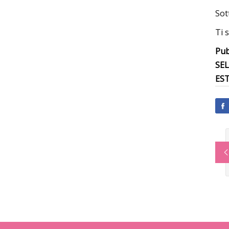
Sot
Ti 
Pub
SE
ES