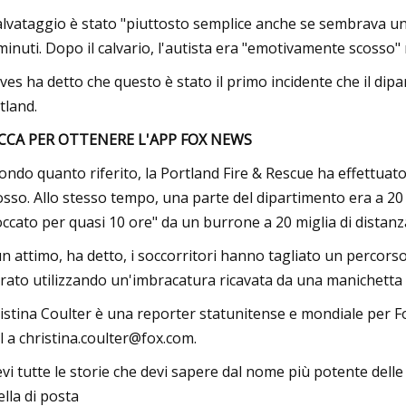
salvataggio è stato "piuttosto semplice anche se sembrava un 
minuti. Dopo il calvario, l'autista era "emotivamente scosso" 
ves ha detto che questo è stato il primo incidente che il dipa
tland.
CCA PER OTTENERE L'APP FOX NEWS
ondo quanto riferito, la Portland Fire & Rescue ha effettuat
'osso. Allo stesso tempo, una parte del dipartimento era a 20
occato per quasi 10 ore" da un burrone a 20 miglia di distan
un attimo, ha detto, i soccorritori hanno tagliato un percorso
erato utilizzando un'imbracatura ricavata da una manichetta
istina Coulter è una reporter statunitense e mondiale per Fo
l a
christina.coulter@fox.com
.
evi tutte le storie che devi sapere dal nome più potente dell
ella di posta