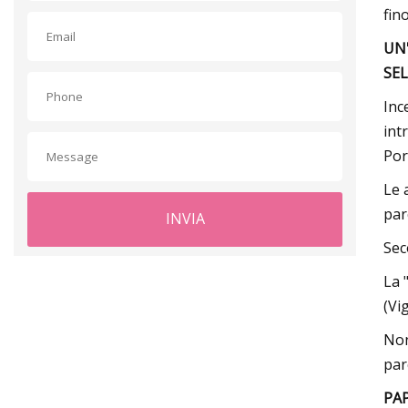
fin
UN'
SE
Inc
int
Por
Le 
par
INVIA
Sec
La 
(Vi
Non
par
PA