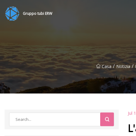
Gruppo tubi ERW
/
/
Casa
Notizia
Jul 
L