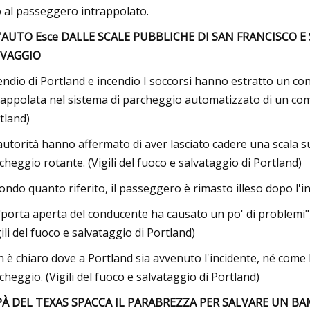
o al passeggero intrappolato.
AUTO Esce DALLE SCALE PUBBLICHE DI SAN FRANCISCO E S
LVAGGIO
endio di Portland e incendio I soccorsi hanno estratto un co
rappolata nel sistema di parcheggio automatizzato di un comp
tland)
autorità hanno affermato di aver lasciato cadere una scala 
cheggio rotante. (Vigili del fuoco e salvataggio di Portland)
ondo quanto riferito, il passeggero è rimasto illeso dopo l'inc
"porta aperta del conducente ha causato un po' di problemi", 
gili del fuoco e salvataggio di Portland)
 è chiaro dove a Portland sia avvenuto l'incidente, né come l
cheggio. (Vigili del fuoco e salvataggio di Portland)
PÀ DEL TEXAS SPACCA IL PARABREZZA PER SALVARE UN B