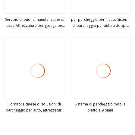
Servizio di buona manutenzione di
per parcheggio per 4 auto Sistemi
lusso Attrezzature per garage per
di parcheggio per auto a doppia
vedi altro
vedi altro
hotel intelligenti Sistemi di
larghezza a 4 posti
parcheggio per auto
Fornitore cinese di soluzioni di
Sistema di parcheggio mobile
parcheggio per auto, attrezzature
piatto a 9 piani
vedi altro
vedi altro
per il parcheggio, sistema di
parcheggio automatico per puzzle