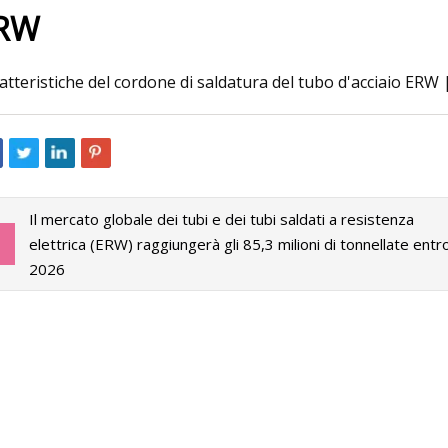
RW
3
Jul 07, 2023
atteristiche del cordone di saldatura del tubo d'acciaio ERW 
professionale dei sistemi di
AG Universal IPO GM
gio per auto 2031
revisione, assegnaz
dimenti chiave e attori
li EROS, Sieger Parking, RR
Il mercato globale dei tubi e dei tubi saldati a resistenza
 VARAM PARKING, Wohr, Klaus
elettrica (ERW) raggiungerà gli 85,3 milioni di tonnellate entro 
king, ecc.
2026