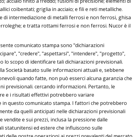
; acciaio finito a freddo; fusioni di precisione; elementi di
ici coibentati; griglia in acciaio; e fili e reti metalliche.
di intermediazione di metalli ferrosi e non ferrosi, ghisa
erroleghe; e tratta rottami ferrosi e non ferrosi. Nucor è il
resente comunicato stampa sono "dichiarazioni
ipare", "credere", "aspettarsi", "intendere", "progetto",
lo scopo di identificare tali dichiarazioni previsionali.
ella Società basato sulle informazioni attuali e, sebbene
onevoli quando fatte, non può esserci alcuna garanzia che
oni previsionali. cercando informazioni. Pertanto, le
 e i risultati effettivi potrebbero variare
sse in questo comunicato stampa. I fattori che potrebbero
lmente da quelli anticipati nelle dichiarazioni previsionali
 vendite e sui prezzi, inclusa la pressione dalle
ali statunitensi ed estere che influiscono sulle
ltati delle nostre operazioni ai prezzi prevalenti del mercato