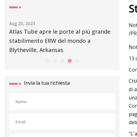
S
Aug 20, 2023
Aug 16, 2023
Not
Atlas Tube apre le porte al più grande
Il mercato
/PR
stabilimento ERW del mondo a
metallo p
Not
Blytheville, Arkansas
crescita d
13 
Con
CHA
Invia la tua richiesta
di 
una
Cor
pag
deb
"L'