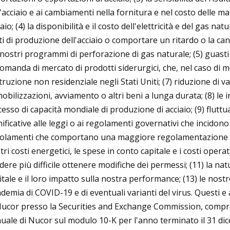
l'acciaio e ai cambiamenti nella fornitura e nel costo delle ma
iaio; (4) la disponibilità e il costo dell'elettricità e del gas 
ti di produzione dell'acciaio o comportare un ritardo o la can
 nostri programmi di perforazione di gas naturale; (5) guasti al
domanda di mercato di prodotti siderurgici, che, nel caso di molt
truzione non residenziale negli Stati Uniti; (7) riduzione di v
obilizzazioni, avviamento o altri beni a lunga durata; (8) le
ccesso di capacità mondiale di produzione di acciaio; (9) fluttu
nificative alle leggi o ai regolamenti governativi che incido
olamenti che comportano una maggiore regolamentazione de
tri costi energetici, le spese in conto capitale e i costi opera
dere più difficile ottenere modifiche dei permessi; (11) la natur
itale e il loro impatto sulla nostra performance; (13) le nostre
demia di COVID-19 e di eventuali varianti del virus. Questi e
Nucor presso la Securities and Exchange Commission, compresi 
uale di Nucor sul modulo 10-K per l'anno terminato il 31 dic