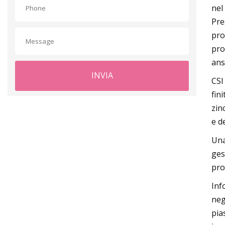
nel
Pre
pro
pro
ans
INVIA
CSI
fin
zinc
e d
Una
ges
pro
Inf
neg
pia