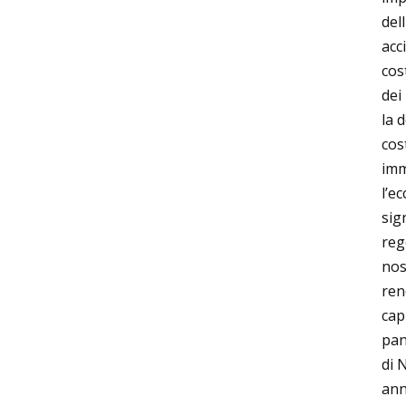
del
acc
cos
dei
la 
cos
imm
l’e
sig
reg
nos
ren
cap
pan
di 
ann