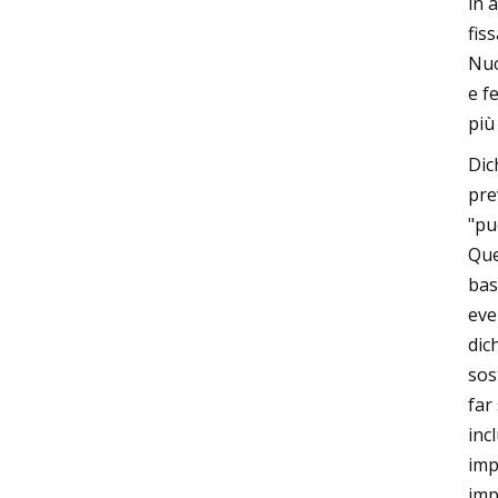
in 
fiss
Nuc
e f
più
Dic
pre
"pu
Que
bas
eve
dic
sos
far
inc
imp
imp