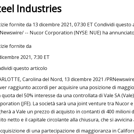
teel Industries
Jul 19, 2023
izie fornite da 13 dicembre 2021, 07:30 ET Condividi questo
 delle molle elicoidali in
2 imminente IPO delle
Newswire/ -- Nucor Corporation (NYSE: NUE) ha annunciato o
er autoveicoli vedrà una
2023
izie fornite da
rastica
dicembre 2021, 7:30 ET
dividi questo articolo
RLOTTE, Carolina del Nord, 13 dicembre 2021 /PRNewswire/
aver raggiunto accordi per acquisire una posizione di maggior
 quota del 50% interesse da una controllata di Vale SA (Vale)
poration (JFE). La società sarà una joint venture tra Nucor e
herà a Vale un prezzo di acquisto in contanti di 400 milioni di
ito netto e il capitale circolante alla chiusura, che si avvicin
acquisizione di una partecipazione di maggioranza in Califor