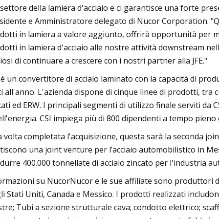
 settore della lamiera d'acciaio e ci garantisce una forte pr
sidente e Amministratore delegato di Nucor Corporation. "Qu
dotti in lamiera a valore aggiunto, offrirà opportunità per m
dotti in lamiera d'acciaio alle nostre attività downstream n
iosi di continuare a crescere con i nostri partner alla JFE."
 è un convertitore di acciaio laminato con la capacità di produ
iti all'anno. L'azienda dispone di cinque linee di prodotti, tra c
ati ed ERW. I principali segmenti di utilizzo finale serviti da CS
ell'energia. CSI impiega più di 800 dipendenti a tempo pieno
 volta completata l'acquisizione, questa sarà la seconda join
tiscono una joint venture per l’acciaio automobilistico in Mes
durre 400.000 tonnellate di acciaio zincato per l'industria au
ormazioni su NucorNucor e le sue affiliate sono produttori di 
li Stati Uniti, Canada e Messico. I prodotti realizzati includon
stre; Tubi a sezione strutturale cava; condotto elettrico; scaffal