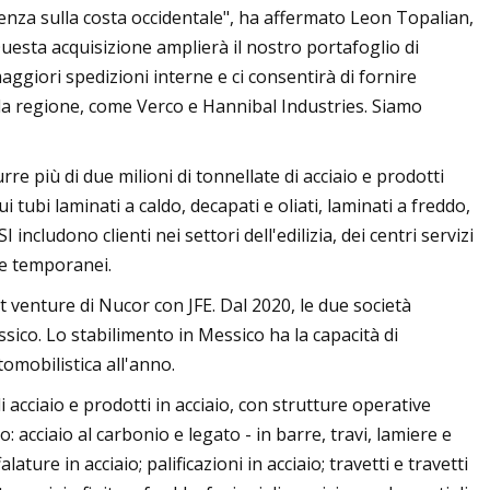
esenza sulla costa occidentale", ha affermato Leon Topalian,
esta acquisizione amplierà il nostro portafoglio di
aggiori spedizioni interne e ci consentirà di fornire
ella regione, come Verco e Hannibal Industries. Siamo
rre più di due milioni di tonnellate di acciaio e prodotti
ui tubi laminati a caldo, decapati e oliati, laminati a freddo,
I includono clienti nei settori dell'edilizia, dei centri servizi
 e temporanei.
t venture di Nucor con JFE. Dal 2020, le due società
sico. Lo stabilimento in Messico ha la capacità di
tomobilistica all'anno.
acciaio e prodotti in acciaio, con strutture operative
o: acciaio al carbonio e legato - in barre, travi, lamiere e
ature in acciaio; palificazioni in acciaio; travetti e travetti