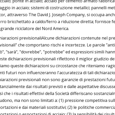
acciaio; ponte in acciaio; acciaio per cemento armato fabbricato
aggio in acciaio; sistemi di costruzione metallici; pannelli metall
or, attraverso The David J. Joseph Company, si occupa anche 
erro bricchettato a caldo/ferro a riduzione diretta; fornisce f
 grande riciclatore del Nord America.
hiarazioni previsionaliAlcune dichiarazioni contenute nel p
visionali" che comportano rischi e incertezze. Le parole "antic
ò", "sarà", "dovrebbe", "potrebbe" ed espressioni simili hanno 
ste dichiarazioni previsionali riflettono il miglior giudizio d
iamo queste dichiarazioni su circostanze che riteniamo ragi
nti futuri non influenzeranno l'accuratezza di tali dichiarazi
hiarazioni previsionali non sono garanzie di prestazioni future
tanzialmente dai risultati previsti e dalle aspettative discu
 sì che i risultati effettivi della Società differiscano sostanzia
ludono, ma non sono limitati a: (1) pressione competitiva sulle
ortazioni e dai materiali sostitutivi; (2) le politiche commerci
ortazioni o esportazioni di acciaio; (3) la sensibilità dei risu